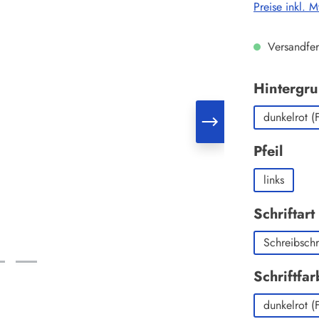
Preise inkl. 
Versandfert
Hintergr
dunkelrot (
ausw
Pfeil
links
Schriftart
Schreibschri
Schriftfar
dunkelrot (