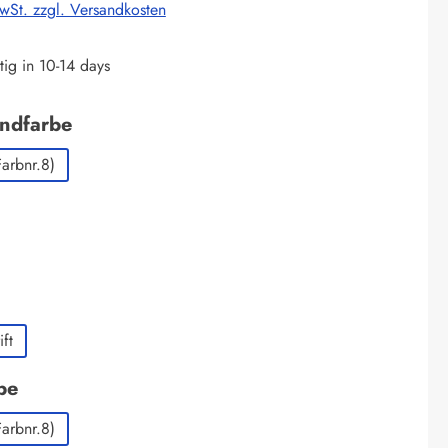
MwSt. zzgl. Versandkosten
ig in 10-14 days
auswählen
undfarbe
Farbnr.8)
ählen
auswählen
ft
auswählen
be
Farbnr.8)