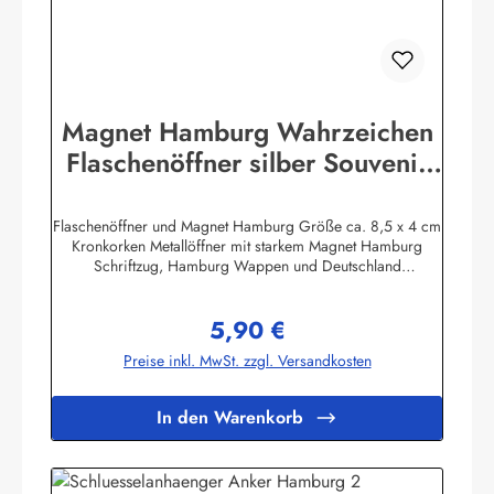
Magnet Hamburg Wahrzeichen
Flaschenöffner silber Souvenir
Hummel Rathaus Schiff Michel
Elbphilharmon
Flaschenöffner und Magnet Hamburg Größe ca. 8,5 x 4 cm
Kronkorken Metallöffner mit starkem Magnet Hamburg
Schriftzug, Hamburg Wappen und Deutschland
FahneHerstellerinformationen:Peter Menk
SouvenirsBruchweg 3627389 Fintelinfo@menk-souvenirs.de
5,90 €
Regulärer Preis:
Preise inkl. MwSt. zzgl. Versandkosten
In den Warenkorb