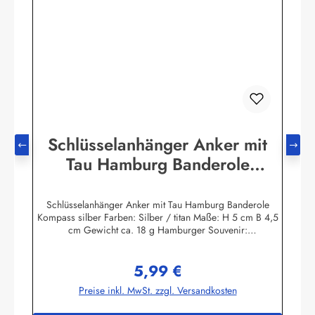
Schlüsselanhänger Anker mit
Tau Hamburg Banderole
Kompass silber titan Mitbringsel
Deko Souvenir
Schlüsselanhänger Anker mit Tau Hamburg Banderole
Kompass silber Farben: Silber / titan Maße: H 5 cm B 4,5
cm Gewicht ca. 18 g Hamburger Souvenir:
Schlüsselanhänger Anker mit Tau, Hamburg Banderole,
Kompass in silber titan. An dem Anker ist noch ein
5,99 €
Silberner I Love Hamburg Anhänger dran. Der Anker ist ca.
Regulärer Preis:
5 x 4,5 cm groß und wiegt etwa 18 g. Tolles Hamburg
Preise inkl. MwSt. zzgl. Versandkosten
Souvenir, Mitbringsel oder
Geschenk.Herstellerinformationen:Peter Menk