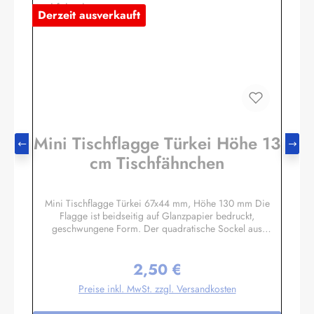
Derzeit ausverkauft
Mini Tischflagge Türkei Höhe 13
cm Tischfähnchen
Mini Tischflagge Türkei 67x44 mm, Höhe 130 mm Die
Flagge ist beidseitig auf Glanzpapier bedruckt,
geschwungene Form. Der quadratische Sockel aus
Massivholz hat eine Größe ca. 40x40x14 mm, mit 3 mm
Bohrloch in das der unten etwas angespitzte Mast gesteckt
2,50 €
wird. Auf den 4 schrägen Flächen können Sie bei Bedarf
Regulärer Preis:
kleine Schildchen anbringen. Somit eignet sich diese
Preise inkl. MwSt. zzgl. Versandkosten
Tischflagge auch hervorragend als Werbegeschenk oder
Souvenir. Es sind auch Sockel für 2 oder 3 Flaggen