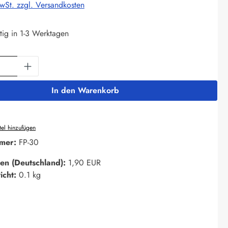
MwSt. zzgl. Versandkosten
tig in 1-3 Werktagen
Anzahl: Gib den gewünschten Wert ein oder 
In den Warenkorb
el hinzufügen
mer:
FP-30
en (Deutschland):
1,90 EUR
icht:
0.1 kg