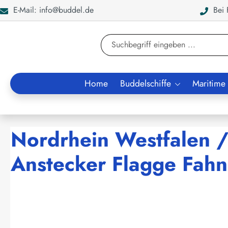
E-Mail: info@buddel.de
Bei F
en
Zur Suche springen
Home
Buddelschiffe
Maritime
Nordrhein Westfalen /
Anstecker Flagge Fahn
Bildergalerie überspringen