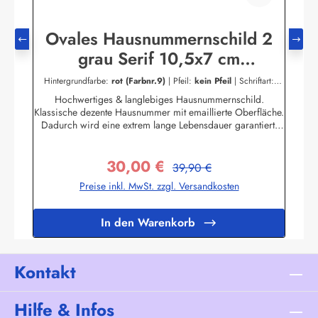
Ovales Hausnummernschild 2
grau Serif 10,5x7 cm
Emailleschild
Hintergrundfarbe:
rot (Farbnr.9)
|
Pfeil:
kein Pfeil
|
Schriftart:
Blockschrift
|
Schriftfarbe:
braun (Farbnr.6)
Hochwertiges & langlebiges Hausnummernschild.
Klassische dezente Hausnummer mit emaillierte Oberfläche.
Dadurch wird eine extrem lange Lebensdauer garantiert!
Das Emailleschild ist für den Innen sowie für den
Aussengebrauch geeignet und hält extremen
30,00 €
Wetterbedingungen wie Hitze und Frost über viele Jahre
Regulärer Preis:
Verkaufspreis:
39,90 €
stand! Nicht das passende dabei? Sie sind auf der Suche
Preise inkl. MwSt. zzgl. Versandkosten
nach genau diesem Schild nur in einer anderen Farbe oder
einer anderen Aufschrift? Kein Problem! Wir fertigen für
Sie Ihr Persönliches Hausnummernschild an.Zum
In den Warenkorb
KontaktformularHier geht's zu unserem Konfigurator für
Emaille Schilder mit Wunschtext
Kontakt
Hilfe & Infos