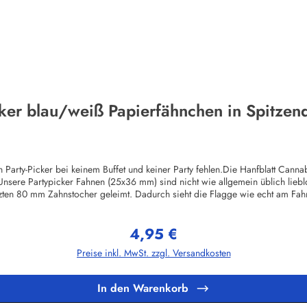
ker blau/weiß Papierfähnchen in Spitzenq
 Party-Picker bei keinem Buffet und keiner Party fehlen.Die Hanfblatt Canna
nsere Partypicker Fahnen (25x36 mm) sind nicht wie allgemein üblich lie
zten 80 mm Zahnstocher geleimt. Dadurch sieht die Flagge wie echt am Fahne
fsetdruck auf 70 Gramm Glanzpapier hergestellt - Sonderanfertigungen sind
chen Hygienestandard. Vor dem Verpacken werden die Deko-Picker selbstverst
4,95 €
ybeutel verpackt.Herstellerinformationen:Buddel-Bini Inh. Eda Binikowski
Regulärer Preis:
Preise inkl. MwSt. zzgl. Versandkosten
In den Warenkorb