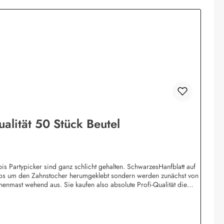
alität 50 Stück Beutel
bis Partypicker sind ganz schlicht gehalten. SchwarzesHanfblatt auf
blos um den Zahnstocher herumgeklebt sondern werden zunächst von
nmast wehend aus. Sie kaufen also absolute Profi-Qualität die
 ab bereits 1.000 Stück pro Motiv möglich (20 Beutel). Obwohl in
ändlich sterilisiert und können als Fingerfood-Picker eingesetzt
 e.K.Meddenwarf 1a22457 Hamburginfo@buddel.de