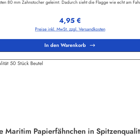
zten 80 mm Zahnstocher geleimt. Dadurch sieht die Flagge wie echt am Fahne
fsetdruck auf 70 Gramm Glanzpapier hergestellt - Sonderanfertigungen sind
chen Hygienestandard. Vor dem Verpacken werden die Deko-Picker selbstverst
4,95 €
ybeutel verpackt.Herstellerinformationen:Buddel-Bini Inh. Eda Binikowski
Regulärer Preis:
Preise inkl. MwSt. zzgl. Versandkosten
In den Warenkorb
e Maritim Papierfähnchen in Spitzenquali