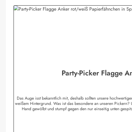
Party-Picker Flagge A
Das Auge isst bekanntlich mit, deshalb sollten unsere hochwertigen
weißem Hintergrund. Was ist das besondere an unseren Pickern? U
Hand gewölbt und stumpf gegen den nur einseitig unten gespit
ihresgleichen sucht! Die Standardmotive sind im hochwertigem Of
reiner Handarbeit hergestellt garantieren wir einen höchstmögli
werden. Die Picker werden zu 50 Stück in Pol