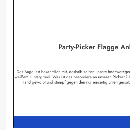
Party-Picker Flagge An
Das Auge isst bekanntlich mit, deshalb sollten unsere hochwertigen
weißem Hintergrund. Was ist das besondere an unseren Pickern? U
Hand gewölbt und stumpf gegen den nur einseitig unten gespit
ihresgleichen sucht! Die Standardmotive sind im hochwertigem Of
reiner Handarbeit hergestellt garantieren wir einen höchstmögli
werden. Die Picker werden zu 50 Stück in Pol