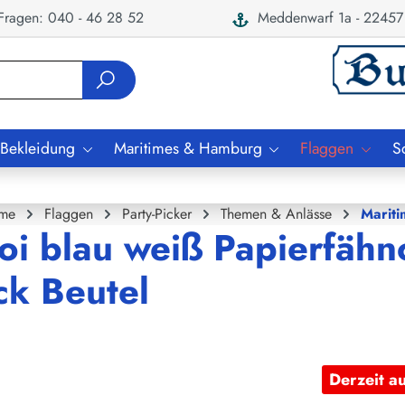
ragen: 040 - 46 28 52
Meddenwarf 1a - 22457
 Bekleidung
Maritimes & Hamburg
Flaggen
S
me
Flaggen
Party-Picker
Themen & Anlässe
Mariti
oi blau weiß Papierfähn
ck Beutel
Derzeit a