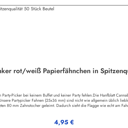
nker rot/weiß Papierfähnchen in Spitzenqu
 Party-Picker bei keinem Buffet und keiner Party fehlen.Die Hanfblatt Canna
nsere Partypicker Fahnen (25x36 mm) sind nicht wie allgemein üblich lie
zten 80 mm Zahnstocher geleimt. Dadurch sieht die Flagge wie echt am Fahne
fsetdruck auf 70 Gramm Glanzpapier hergestellt - Sonderanfertigungen sind
chen Hygienestandard. Vor dem Verpacken werden die Deko-Picker selbstverst
4,95 €
ybeutel verpackt.Herstellerinformationen:Buddel-Bini Inh. Eda Binikowski
Regulärer Preis: