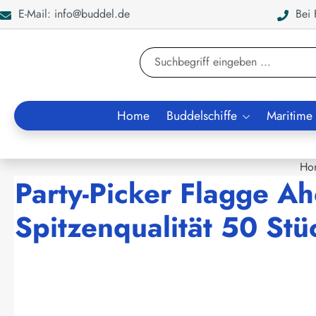
E-Mail: info@buddel.de
Bei F
en
Zur Suche springen
Home
Buddelschiffe
Maritime
Ho
Party-Picker Flagge Ah
Spitzenqualität 50 Stü
Bildergalerie überspringen