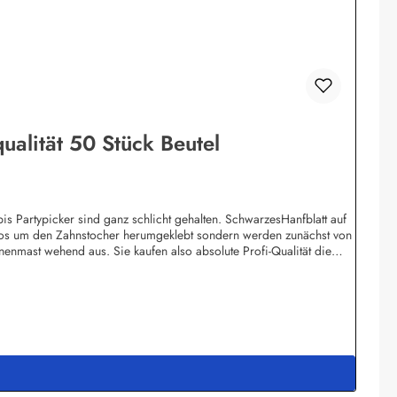
ualität 50 Stück Beutel
bis Partypicker sind ganz schlicht gehalten. SchwarzesHanfblatt auf
blos um den Zahnstocher herumgeklebt sondern werden zunächst von
nmast wehend aus. Sie kaufen also absolute Profi-Qualität die
 ab bereits 1.000 Stück pro Motiv möglich (20 Beutel). Obwohl in
ändlich sterilisiert und können als Fingerfood-Picker eingesetzt
 e.K.Meddenwarf 1a22457 Hamburginfo@buddel.de