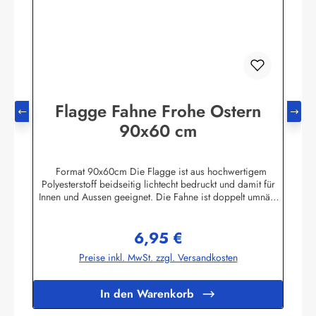
Flagge Fahne Frohe Ostern
90x60 cm
Format 90x60cm Die Flagge ist aus hochwertigem
Polyesterstoff beidseitig lichtecht bedruckt und damit für
Innen und Aussen geeignet. Die Fahne ist doppelt umnäht
und kann daher eine kräftige Brise vertragen, aber bei
einem richtigen Sturm mit über 60 km/h sollte sie schon
6,95 €
eingeholt werden. Die Hissflagge ist relativ leicht, ca. 90
Regulärer Preis:
Gramm und weht deshalb schon bei kleinster Brise. Im
Preise inkl. MwSt. zzgl. Versandkosten
Besatzband sind 2 Metallösen eingearbeitet an denen eine
Flaggenleine angebracht werden kann um die Flagge am
Mast zu hissen. Die Flagge kann bei 30 Grad gewaschen
In den Warenkorb
und mit niedriger Temperatur gebügelt werden. Die auf
dem Foto erkennbaren Falten sind durch die Verpackung