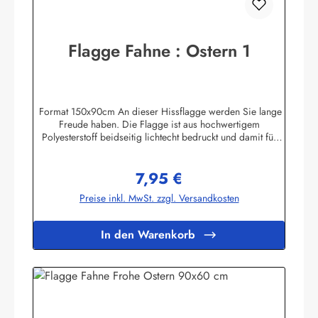
Flagge Fahne : Ostern 1
Format 150x90cm An dieser Hissflagge werden Sie lange
Freude haben. Die Flagge ist aus hochwertigem
Polyesterstoff beidseitig lichtecht bedruckt und damit für
Innen und Aussen geeignet. Die Fahne ist 2-fach umnäht. Im
Besatzband sind zwei stabile messingfarbene Metallösen
7,95 €
zur Befestigung am Flaggenmast eingearbeitet. Die Flagge
Regulärer Preis:
hält deshalb auch mittlere Windgeschwindigkeiten aus. Ab
Preise inkl. MwSt. zzgl. Versandkosten
ca. 80 km/h sollte die Fahne jedoch eingeholt werden.Die
Flagge kann mit 30 Grad gewaschen und mit niedriger
Temperatur gebügelt werden. Wir führen eine große
In den Warenkorb
Auswahl an Länder- und Sonderflaggen, XXL-Flaggen,
Bootsflaggen und
TischflaggenHerstellerinformationen:Fahnen-Shop - Axel
BachKirchbergstr. 238444 Wolfsburgshop@fahnen.info