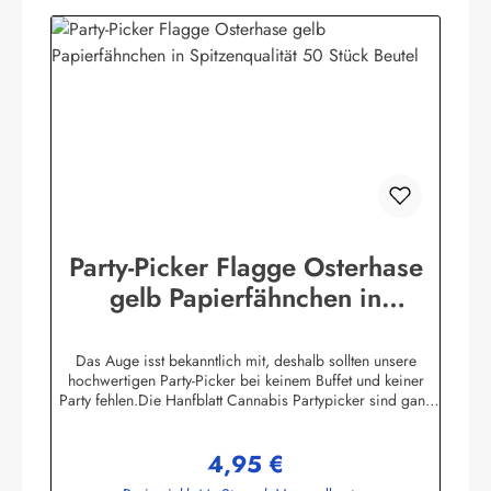
bedingt und lassen sich durch Bügeln entfernen. Wir führen
eine riesige Auswahl an Länder- und Sonderflaggen, XXL-
Flaggen, Bootsflaggen, Tischflaggen, Flaggen-Halterungen
und anderes Zubehör.Herstellerinformationen:Fahnen-Shop
- Axel BachKirchbergstr. 238444
Wolfsburgshop@fahnen.info
Party-Picker Flagge Osterhase
gelb Papierfähnchen in
Spitzenqualität 50 Stück Beutel
Das Auge isst bekanntlich mit, deshalb sollten unsere
hochwertigen Party-Picker bei keinem Buffet und keiner
Party fehlen.Die Hanfblatt Cannabis Partypicker sind ganz
schlicht gehalten. SchwarzesHanfblatt auf weißem
Hintergrund. Was ist das besondere an unseren Pickern?
4,95 €
Unsere Partypicker Fahnen (25x36 mm) sind nicht wie
Regulärer Preis:
allgemein üblich lieblos um den Zahnstocher herumgeklebt