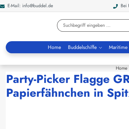
E-Mail: info@buddel.de
Bei F
en
Zur Suche springen
Home
Buddelschiffe
Maritime
Home
Party-Picker Flagge G
Papierfähnchen in Spit
Bildergalerie überspringen