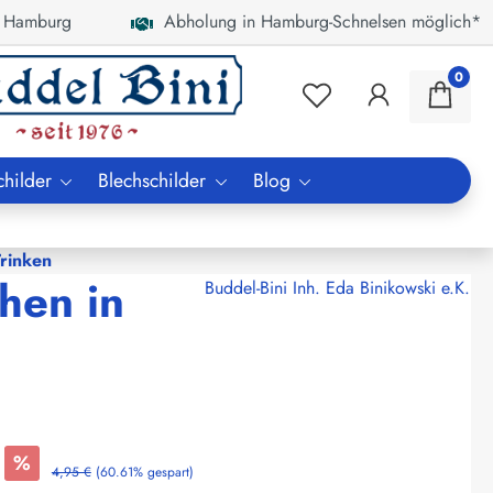
 Hamburg
Abholung in Hamburg-Schnelsen möglich*
0
childer
Blechschilder
Blog
rinken
hen in
Buddel-Bini Inh. Eda Binikowski e.K.
%
4,95 €
(60.61% gespart)