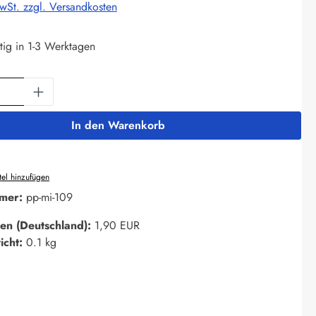
MwSt. zzgl. Versandkosten
tig in 1-3 Werktagen
Anzahl: Gib den gewünschten Wert ein oder 
In den Warenkorb
el hinzufügen
mer:
pp-mi-109
en (Deutschland):
1,90 EUR
icht:
0.1 kg