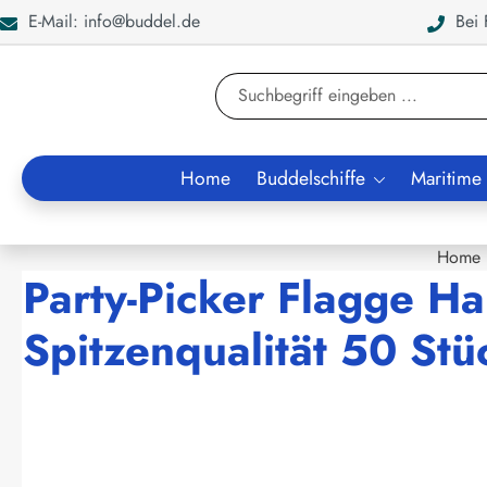
E-Mail: info@buddel.de
Bei F
en
Zur Suche springen
Home
Buddelschiffe
Maritime
Home
Party-Picker Flagge Ha
Spitzenqualität 50 Stü
Bildergalerie überspringen