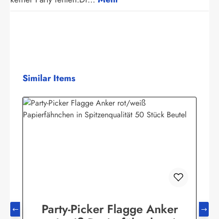
Produktgalerie überspringen
Similar Items
Party-Picker Flagge Anker