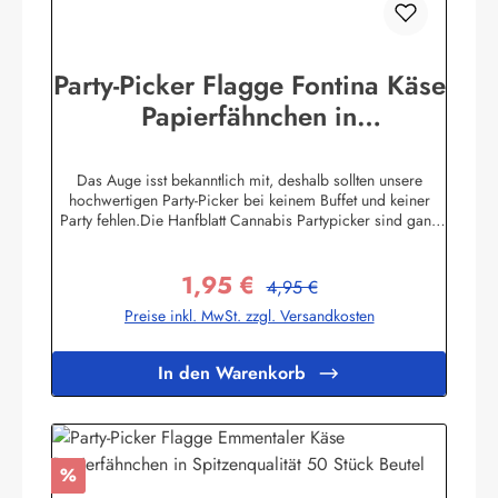
Party-Picker Flagge Fontina Käse
Papierfähnchen in
Spitzenqualität 50 Stück Beutel
Das Auge isst bekanntlich mit, deshalb sollten unsere
hochwertigen Party-Picker bei keinem Buffet und keiner
Party fehlen.Die Hanfblatt Cannabis Partypicker sind ganz
schlicht gehalten. SchwarzesHanfblatt auf weißem
Hintergrund. Was ist das besondere an unseren Pickern?
1,95 €
Unsere Partypicker Fahnen (25x36 mm) sind nicht wie
Regulärer Preis:
Verkaufspreis:
4,95 €
allgemein üblich lieblos um den Zahnstocher herumgeklebt
Preise inkl. MwSt. zzgl. Versandkosten
sondern werden zunächst von Hand gewölbt und stumpf
gegen den nur einseitig unten gespitzten 80 mm
Zahnstocher geleimt. Dadurch sieht die Flagge wie echt am
In den Warenkorb
Fahnenmast wehend aus. Sie kaufen also absolute Profi-
Qualität die ihresgleichen sucht! Die Standardmotive sind
im hochwertigem Offsetdruck auf 70 Gramm Glanzpapier
hergestellt - Sonderanfertigungen sind ab bereits 1.000
Stück pro Motiv möglich (20 Beutel). Obwohl in reiner
Rabatt
%
Handarbeit hergestellt garantieren wir einen