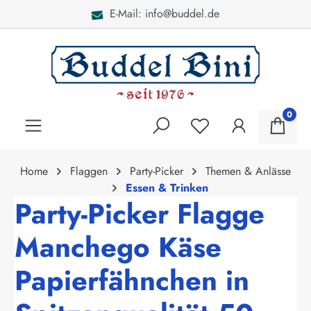
de
Bei Fragen: 040 - 46 2
alt springen
0
Home
Flaggen
Party-Picker
Themen & Anlässe
Essen & Trinken
Party-Picker Flagge
Manchego Käse
Papierfähnchen in