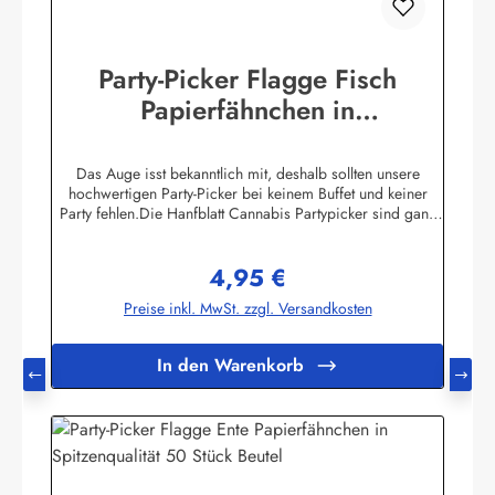
Party-Picker Flagge Fisch
Papierfähnchen in
Spitzenqualität 50 Stück Beutel
Das Auge isst bekanntlich mit, deshalb sollten unsere
hochwertigen Party-Picker bei keinem Buffet und keiner
Party fehlen.Die Hanfblatt Cannabis Partypicker sind ganz
schlicht gehalten. SchwarzesHanfblatt auf weißem
Hintergrund. Was ist das besondere an unseren Pickern?
4,95 €
Unsere Partypicker Fahnen (25x36 mm) sind nicht wie
Regulärer Preis:
allgemein üblich lieblos um den Zahnstocher herumgeklebt
Preise inkl. MwSt. zzgl. Versandkosten
sondern werden zunächst von Hand gewölbt und stumpf
gegen den nur einseitig unten gespitzten 80 mm
Zahnstocher geleimt. Dadurch sieht die Flagge wie echt am
In den Warenkorb
Fahnenmast wehend aus. Sie kaufen also absolute Profi-
Qualität die ihresgleichen sucht! Die Standardmotive sind
im hochwertigem Offsetdruck auf 70 Gramm Glanzpapier
hergestellt - Sonderanfertigungen sind ab bereits 1.000
Stück pro Motiv möglich (20 Beutel). Obwohl in reiner
Handarbeit hergestellt garantieren wir einen
höchstmöglichen Hygienestandard. Vor dem Verpacken