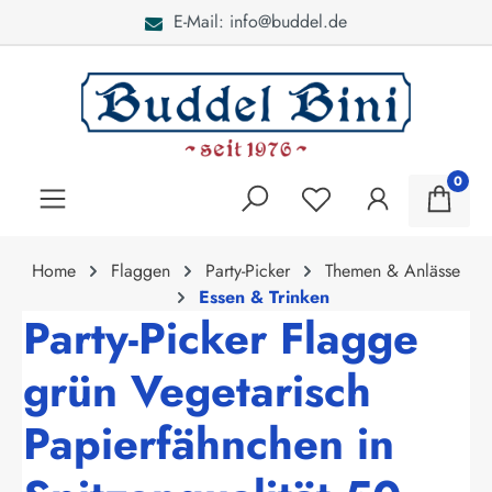
ddel.de
Bei Fragen: 040 -
alt springen
0
Home
Flaggen
Party-Picker
Themen & Anlässe
Essen & Trinken
Party-Picker Flagge
grün Vegetarisch
Papierfähnchen in