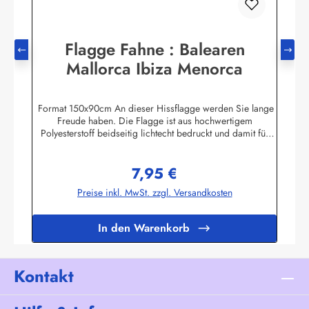
Flagge Fahne : Balearen
Mallorca Ibiza Menorca
Format 150x90cm An dieser Hissflagge werden Sie lange
Freude haben. Die Flagge ist aus hochwertigem
Polyesterstoff beidseitig lichtecht bedruckt und damit für
Innen und Aussen geeignet. Die Fahne ist 2-fach umnäht. Im
Besatzband sind zwei stabile messingfarbene Metallösen
7,95 €
zur Befestigung am Flaggenmast eingearbeitet. Die Flagge
Regulärer Preis:
hält deshalb auch mittlere Windgeschwindigkeiten aus. Ab
Preise inkl. MwSt. zzgl. Versandkosten
ca. 80 km/h sollte die Fahne jedoch eingeholt werden.Die
Flagge kann mit 30 Grad gewaschen und mit niedriger
Temperatur gebügelt werden. Wir führen eine große
In den Warenkorb
Auswahl an Länder- und Sonderflaggen, XXL-Flaggen,
Bootsflaggen und
TischflaggenHerstellerinformationen:Fahnen-Shop - Axel
BachKirchbergstr. 238444 Wolfsburgshop@fahnen.info
Kontakt