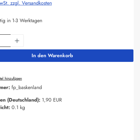
MwSt. zzgl. Versandkosten
tig in 1-3 Werktagen
Anzahl: Gib den gewünschten Wert ein oder 
In den Warenkorb
el hinzufügen
mer:
fp_baskenland
en (Deutschland):
1,90 EUR
icht:
0.1 kg