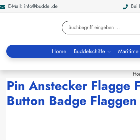
E-Mail: info@buddel.de
Bei F
en
Zur Suche springen
Home
Buddelschiffe
Maritime
Ho
Pin Anstecker Flagge 
Button Badge Flaggen 
Bildergalerie überspringen