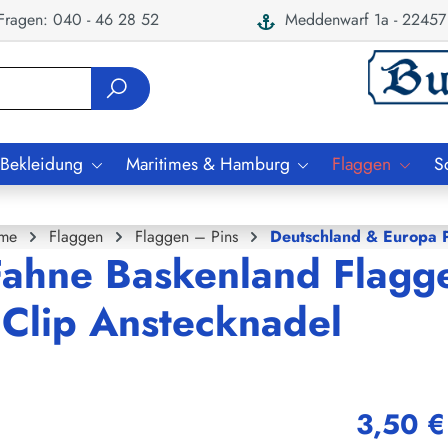
ragen: 040 - 46 28 52
Meddenwarf 1a - 22457
 Bekleidung
Maritimes & Hamburg
Flaggen
S
me
Flaggen
Flaggen – Pins
Deutschland & Europa P
Fahne Baskenland Flagg
Clip Anstecknadel
3,50 €