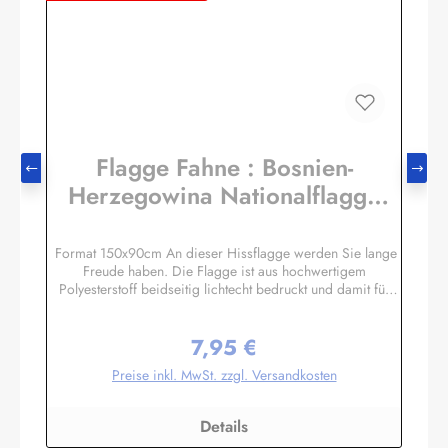
Flagge Fahne : Bosnien-
Herzegowina Nationalflagge
Nationalfahne
Format 150x90cm An dieser Hissflagge werden Sie lange
Freude haben. Die Flagge ist aus hochwertigem
Polyesterstoff beidseitig lichtecht bedruckt und damit für
Innen und Aussen geeignet. Die Fahne ist 2-fach umnäht. Im
Besatzband sind zwei stabile messingfarbene Metallösen
7,95 €
zur Befestigung am Flaggenmast eingearbeitet. Die Flagge
Regulärer Preis:
hält deshalb auch mittlere Windgeschwindigkeiten aus. Ab
Preise inkl. MwSt. zzgl. Versandkosten
ca. 80 km/h sollte die Fahne jedoch eingeholt werden.Die
Flagge kann mit 30 Grad gewaschen und mit niedriger
Temperatur gebügelt werden. Wir führen eine große
Details
Auswahl an Länder- und Sonderflaggen, XXL-Flaggen,