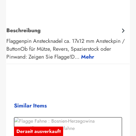
Beschreibung
Flaggenpin Anstecknadel ca. 17x12 mm Ansteckpin /
ButtonOb für Mütze, Revers, Spazierstock oder
Pinwand: Zeigen Sie Flagge!D…
Mehr
Produktgalerie überspringen
Similar Items
Derzeit ausverkauft