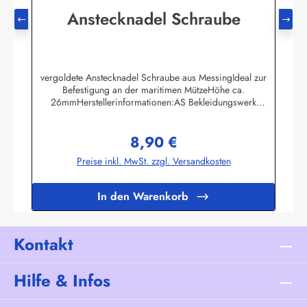
Anstecknadel Schraube
vergoldete Anstecknadel Schraube aus MessingIdeal zur
Befestigung an der maritimen MützeHöhe ca.
26mmHerstellerinformationen:AS Bekleidungswerk
GmbHHeglitzer Str. 1226409 Wittmundinfo@modas-
bekleidung.de
8,90 €
Regulärer Preis:
Preise inkl. MwSt. zzgl. Versandkosten
In den Warenkorb
Kontakt
Hilfe & Infos