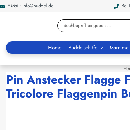
E-Mail: info@buddel.de
Bei F
en
Zur Suche springen
Home
Buddelschiffe
Maritime
Ho
Pin Anstecker Flagge 
Tricolore Flaggenpin 
Bildergalerie überspringen