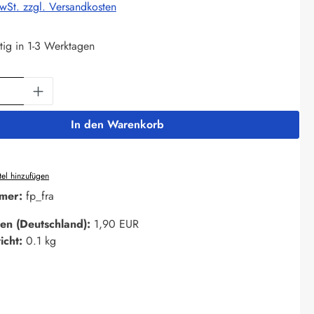
MwSt. zzgl. Versandkosten
tig in 1-3 Werktagen
Anzahl: Gib den gewünschten Wert ein oder 
In den Warenkorb
el hinzufügen
mer:
fp_fra
en (Deutschland):
1,90 EUR
icht:
0.1 kg