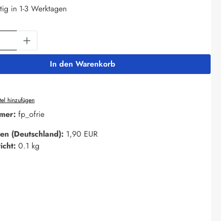
tig in 1-3 Werktagen
Anzahl: Gib den gewünschten Wert ein oder 
In den Warenkorb
el hinzufügen
mer:
fp_ofrie
en (Deutschland):
1,90 EUR
icht:
0.1 kg