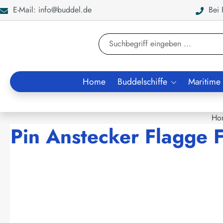
E-Mail: info@buddel.de
Bei F
en
Zur Suche springen
Home
Buddelschiffe
Maritime
Ho
Pin Anstecker Flagge F
Bildergalerie überspringen