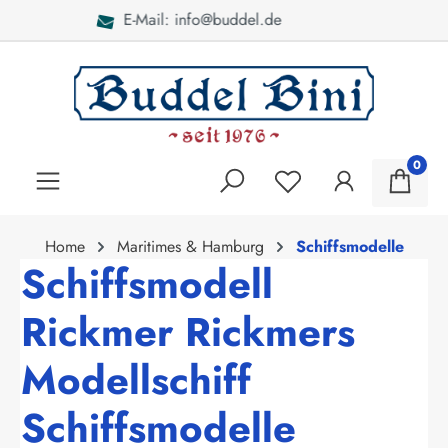
Bei Fragen: 040 - 46 28 52
alt springen
0
Home
Maritimes & Hamburg
Schiffsmodelle
Schiffsmodell
Rickmer Rickmers
Modellschiff
Schiffsmodelle