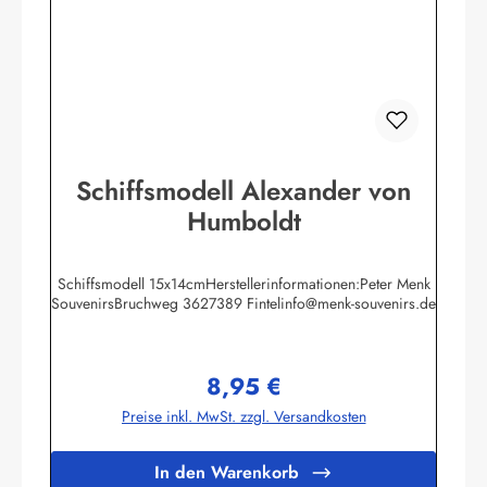
Schiffsmodell Alexander von
Humboldt
Schiffsmodell 15x14cmHerstellerinformationen:Peter Menk
SouvenirsBruchweg 3627389 Fintelinfo@menk-souvenirs.de
8,95 €
Regulärer Preis:
Preise inkl. MwSt. zzgl. Versandkosten
In den Warenkorb