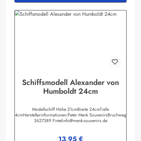
Schiffsmodell Alexander von
Humboldt 24cm
Modellschiff Höhe 21cmBreite 24cmTiefe
4cmHerstellerinformationen:Peter Menk SouvenirsBruchweg
3627389 Fintelinfo@menk-souvenirs.de
13,95 €
Regulärer Preis: