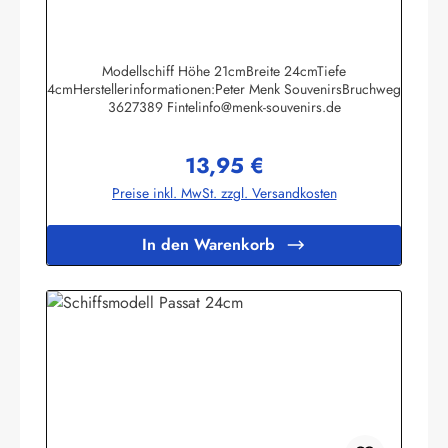
Modellschiff Höhe 21cmBreite 24cmTiefe
4cmHerstellerinformationen:Peter Menk SouvenirsBruchweg
3627389 Fintelinfo@menk-souvenirs.de
13,95 €
Regulärer Preis:
Preise inkl. MwSt. zzgl. Versandkosten
In den Warenkorb