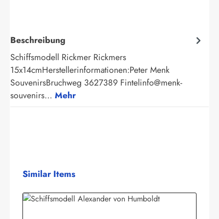
Beschreibung
Schiffsmodell Rickmer Rickmers
15x14cmHerstellerinformationen:Peter Menk
SouvenirsBruchweg 3627389 Fintelinfo@menk-
souvenirs…
Mehr
Produktgalerie überspringen
Similar Items