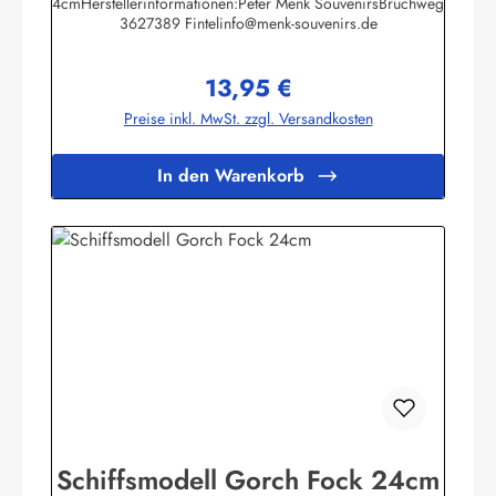
4cmHerstellerinformationen:Peter Menk SouvenirsBruchweg
3627389 Fintelinfo@menk-souvenirs.de
13,95 €
Regulärer Preis:
Preise inkl. MwSt. zzgl. Versandkosten
In den Warenkorb
Schiffsmodell Gorch Fock 24cm