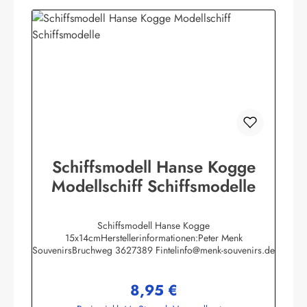
Schiffsmodell Hanse Kogge
Modellschiff Schiffsmodelle
Schiffsmodell Hanse Kogge
15x14cmHerstellerinformationen:Peter Menk
SouvenirsBruchweg 3627389 Fintelinfo@menk-souvenirs.de
8,95 €
Regulärer Preis: