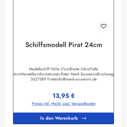
Schiffsmodell Pirat 24cm
Modellschiff Höhe 21cmBreite 24cmTiefe
4cmHerstellerinformationen:Peter Menk SouvenirsBruchweg
3627389 Fintelinfo@menk-souvenirs.de
13,95 €
Regulärer Preis:
Preise inkl. MwSt. zzgl. Versandkosten
In den Warenkorb