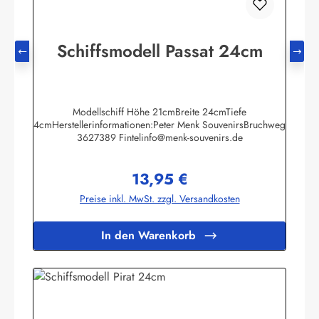
Schiffsmodell Passat 24cm
Modellschiff Höhe 21cmBreite 24cmTiefe
4cmHerstellerinformationen:Peter Menk SouvenirsBruchweg
3627389 Fintelinfo@menk-souvenirs.de
13,95 €
Regulärer Preis:
Preise inkl. MwSt. zzgl. Versandkosten
In den Warenkorb