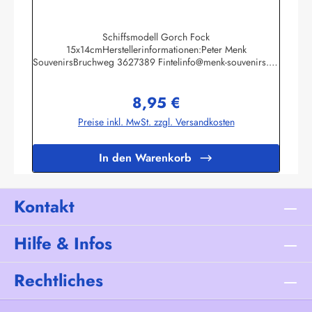
Schiffsmodell Gorch Fock
15x14cmHerstellerinformationen:Peter Menk
SouvenirsBruchweg 3627389 Fintelinfo@menk-souvenirs.de
Infos zur Gorch Fock
8,95 €
Regulärer Preis:
Preise inkl. MwSt. zzgl. Versandkosten
In den Warenkorb
Kontakt
Hilfe & Infos
Rechtliches