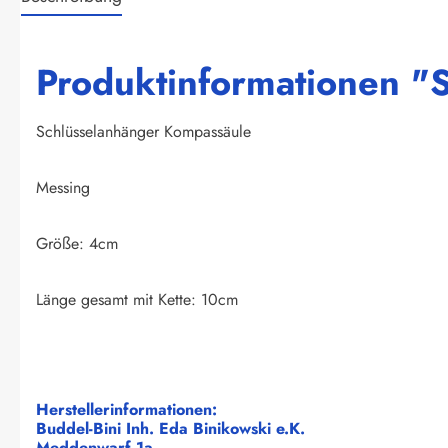
Produktinformationen "
Schlüsselanhänger Kompassäule
Messing
Größe: 4cm
Länge gesamt mit Kette: 10cm
Herstellerinformationen:
Buddel-Bini Inh. Eda Binikowski e.K.
Meddenwarf 1a