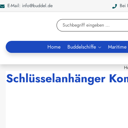
E-Mail: info@buddel.de
Bei F
en
Zur Suche springen
Home
Buddelschiffe
Maritime
H
Schlüsselanhänger Ko
Bildergalerie überspringen