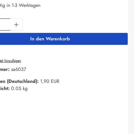
tig in 1-3 Werktagen
Anzahl: Gib den gewünschten Wert ein oder 
In den Warenkorb
el hinzufügen
mer:
sa6037
en (Deutschland):
1,90 EUR
icht:
0.05 kg