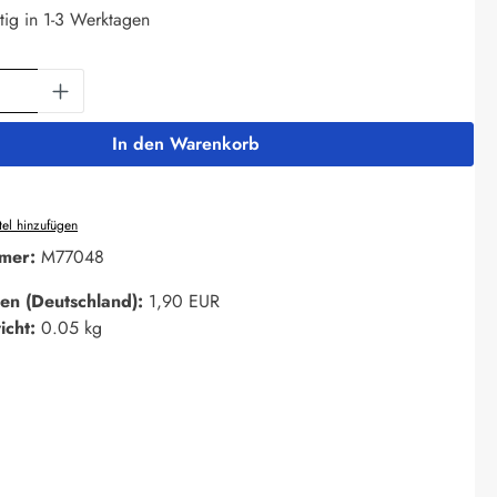
tig in 1-3 Werktagen
Anzahl: Gib den gewünschten Wert ein oder 
In den Warenkorb
el hinzufügen
mer:
M77048
en (Deutschland):
1,90 EUR
icht:
0.05 kg