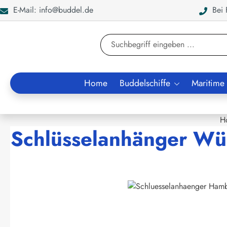
E-Mail: info@buddel.de
Bei F
en
Zur Suche springen
Home
Buddelschiffe
Maritime
H
Schlüsselanhänger Wü
Bildergalerie überspringen