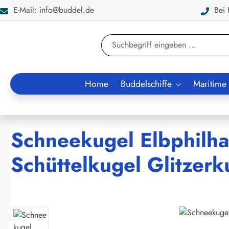
E-Mail: info@buddel.de
Bei F
en
Zur Suche springen
Home
Buddelschiffe
Maritime
Schneekugel Elbphilh
Schüttelkugel Glitzerk
Bildergalerie überspringen