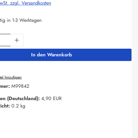
MwSt. zzgl. Versandkosten
tig in 1-3 Werktagen
Anzahl: Gib den gewünschten Wert ein oder 
In den Warenkorb
el hinzufügen
mer:
M99842
en (Deutschland):
4,90 EUR
icht:
0.2 kg