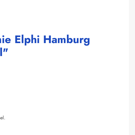
nie Elphi Hamburg
l"
el.