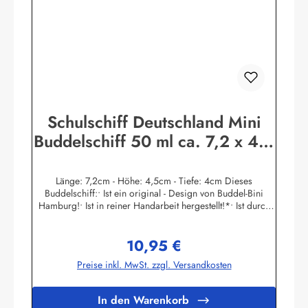
Schulschiff Deutschland Mini
Buddelschiff 50 ml ca. 7,2 x 4,5
cm Flaschenschiff
Länge: 7,2cm - Höhe: 4,5cm - Tiefe: 4cm Dieses
Buddelschiff:• Ist ein original - Design von Buddel-Bini
Hamburg!• Ist in reiner Handarbeit hergestellt!*• Ist durch
den Flaschenhals in filigraner Haartechnik eingesetzt
worden!• Hat einen Ständer aus Massivholz. Der
10,95 €
Schiffsname ist auf dem Goldpapier - Schild gedruckt.• Ist
Regulärer Preis:
mit echtem Siegellack und original Buddel-Bini Stempel
Preise inkl. MwSt. zzgl. Versandkosten
(Petschaft) versiegelt, kein Plastik!• Hat einen
handgegossenen und handbemalten Schiffsrumpf, kein
Spritzguss!• Die Masten und Rundhölzer sind aus Palmblatt-
In den Warenkorb
Rippen handgeschnitzt, kein Plastik!• Ist in einer original