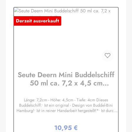
Derzeit ausverkauft
Seute Deern Mini Buddelschiff
50 ml ca. 7,2 x 4,5 cm
Flaschenschiff
Länge: 7,2cm - Höhe: 4,5cm - Tiefe: 4cm Dieses
Buddelschiff:• Ist ein original - Design von Buddel-Bini
Hamburg!• Ist in reiner Handarbeit hergestellt!*• Ist durch
den Flaschenhals in filigraner Haartechnik eingesetzt
worden!• Hat einen Ständer aus Massivholz. Der
10,95 €
Schiffsname ist auf dem Goldpapier - Schild gedruckt.• Ist
Regulärer Preis:
mit echtem Siegellack und original Buddel-Bini Stempel