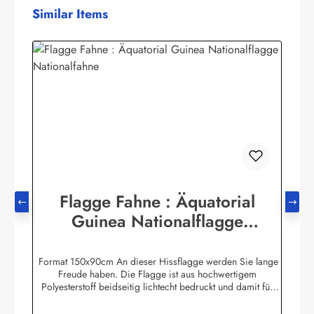
Produktgalerie überspringen
Similar Items
Flagge Fahne : Äquatorial
Guinea Nationalflagge
Nationalfahne
Format 150x90cm An dieser Hissflagge werden Sie lange
Freude haben. Die Flagge ist aus hochwertigem
Polyesterstoff beidseitig lichtecht bedruckt und damit für
Innen und Aussen geeignet. Die Fahne ist 2-fach umnäht. Im
Besatzband sind zwei stabile messingfarbene Metallösen