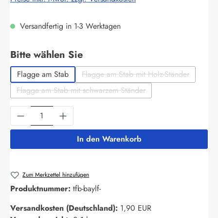
Versandfertig in 1-3 Werktagen
auswählen
Bitte wählen Sie
Flagge am Stab
Flagge am Stab mit Holz-Ständer
(Diese Option ist zurzeit nich
Flagge am Stab mit schwarzem Ständer
(Diese Option ist zurzeit nicht verfügbar.)
Produkt Anzahl: Gib den gewünschten Wert ein
In den Warenkorb
Zum Merkzettel hinzufügen
Produktnummer:
tfb-baylf-
Versandkosten (Deutschland):
1,90 EUR