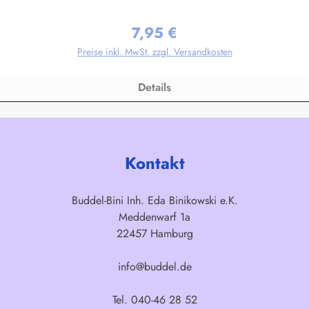
ggenHerstellerinformationen:Fahnen-Shop - Axel BachKirchbergstr. 238444
7,95 €
Regulärer Preis:
Preise inkl. MwSt. zzgl. Versandkosten
Details
Kontakt
Buddel-Bini Inh. Eda Binikowski e.K.
Meddenwarf 1a
22457 Hamburg
info@buddel.de
Tel. 040-46 28 52