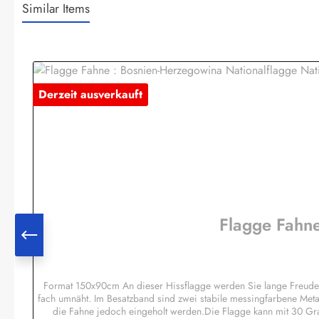
Similar Items
Produktgalerie überspringen
Derzeit ausverkauft
Flagge Fahne
Format 150x90cm An dieser Hissflagge werden Sie lange Freude hab
fach umnäht. Im Besatzband sind zwei stabile messingfarbene Meta
die Fahne jedoch eingeholt werden.Die Flagge kann mit 30 Gr