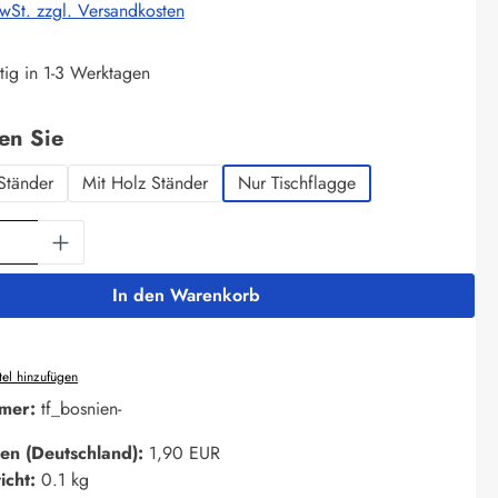
MwSt. zzgl. Versandkosten
tig in 1-3 Werktagen
auswählen
len Sie
Ständer
Mit Holz Ständer
Nur Tischflagge
Anzahl: Gib den gewünschten Wert ein oder 
In den Warenkorb
el hinzufügen
mer:
tf_bosnien-
en (Deutschland):
1,90 EUR
icht:
0.1 kg