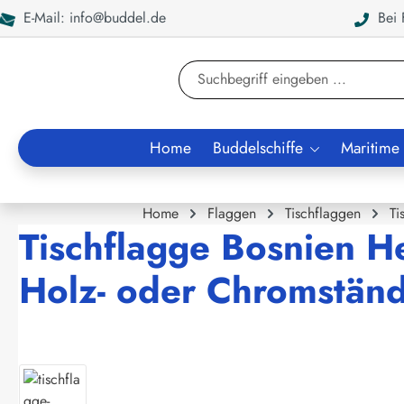
E-Mail: info@buddel.de
Bei F
en
Zur Suche springen
Home
Buddelschiffe
Maritime
Home
Flaggen
Tischflaggen
Ti
Tischflagge Bosnien H
Holz- oder Chromständ
Bildergalerie überspringen