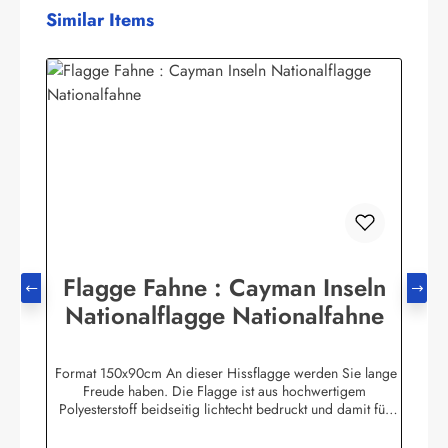
Produktgalerie überspringen
Similar Items
Flagge Fahne : Cayman Inseln
Nationalflagge Nationalfahne
Format 150x90cm An dieser Hissflagge werden Sie lange
Freude haben. Die Flagge ist aus hochwertigem
Polyesterstoff beidseitig lichtecht bedruckt und damit für
Innen und Aussen geeignet. Die Fahne ist 2-fach umnäht. Im
Besatzband sind zwei stabile messingfarbene Metallösen