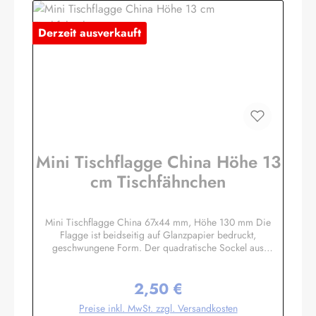
BachKirchbergstr. 238444 Wolfsburgshop@fahnen.info
Derzeit ausverkauft
Mini Tischflagge China Höhe 13
cm Tischfähnchen
Mini Tischflagge China 67x44 mm, Höhe 130 mm Die
Flagge ist beidseitig auf Glanzpapier bedruckt,
geschwungene Form. Der quadratische Sockel aus
Massivholz hat eine Größe ca. 40x40x14 mm, mit 3 mm
Bohrloch in das der unten etwas angespitzte Mast gesteckt
2,50 €
wird. Auf den 4 schrägen Flächen können Sie bei Bedarf
Regulärer Preis:
kleine Schildchen anbringen. Somit eignet sich diese
Preise inkl. MwSt. zzgl. Versandkosten
Tischflagge auch hervorragend als Werbegeschenk oder