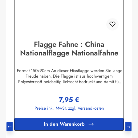
Flagge Fahne : China
Nationalflagge Nationalfahne
Format 150x90cm An dieser Hissflagge werden Sie lange
Freude haben. Die Flagge ist aus hochwertigem
Polyesterstoff beidseitig lichtecht bedruckt und damit für
Innen und Aussen geeignet. Die Fahne ist 2-fach umnäht. Im
Besatzband sind zwei stabile messingfarbene Metallösen
7,95 €
zur Befestigung am Flaggenmast eingearbeitet. Die Flagge
Regulärer Preis:
hält deshalb auch mittlere Windgeschwindigkeiten aus. Ab
Preise inkl. MwSt. zzgl. Versandkosten
ca. 80 km/h sollte die Fahne jedoch eingeholt werden.Die
Flagge kann mit 30 Grad gewaschen und mit niedriger
Temperatur gebügelt werden. Wir führen eine große
In den Warenkorb
Auswahl an Länder- und Sonderflaggen, XXL-Flaggen,
Bootsflaggen und
TischflaggenHerstellerinformationen:Fahnen-Shop - Axel