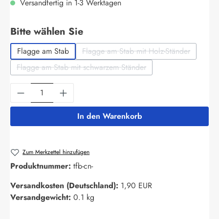
Versandfertig in 1-3 Werktagen
auswählen
Bitte wählen Sie
Flagge am Stab
Flagge am Stab mit Holz-Ständer
(Diese Option ist zurzeit nich
Flagge am Stab mit schwarzem Ständer
(Diese Option ist zurzeit nicht verfügbar.)
Produkt Anzahl: Gib den gewünschten Wert ein
In den Warenkorb
Zum Merkzettel hinzufügen
Produktnummer:
tfb-cn-
Versandkosten (Deutschland):
1,90 EUR
Versandgewicht:
0.1 kg