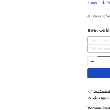
Preise inkl. 
Versandfer
Bitte wäh
Mit Chrom 
(Di
Mit weißem
(D
Produkt 
Zum Merkzett
Produktnum
Versandkost