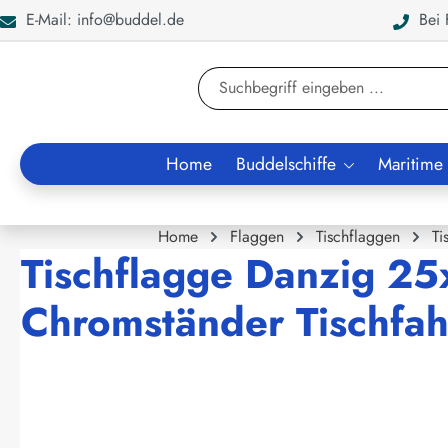
E-Mail: info@buddel.de
Bei F
en
Zur Suche springen
Home
Buddelschiffe
Maritime
Home
Flaggen
Tischflaggen
Ti
Tischflagge Danzig 25
Chromständer Tischfah
Bildergalerie überspringen