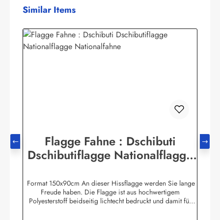
Produktgalerie überspringen
Similar Items
Flagge Fahne : Dschibuti
Dschibutiflagge Nationalflagge
Nationalfahne
Format 150x90cm An dieser Hissflagge werden Sie lange
Freude haben. Die Flagge ist aus hochwertigem
Polyesterstoff beidseitig lichtecht bedruckt und damit für
Innen und Aussen geeignet. Die Fahne ist 2-fach umnäht. Im
Besatzband sind zwei stabile messingfarbene Metallösen