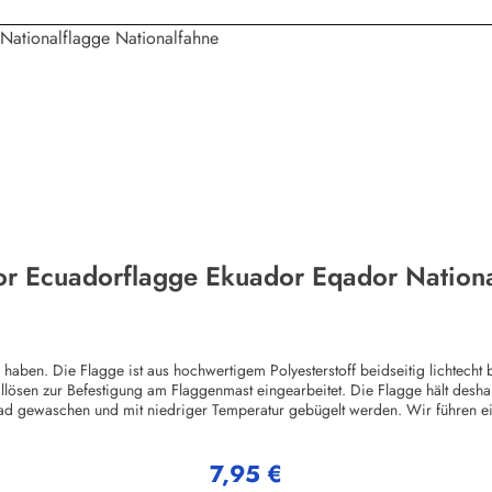
or Ecuadorflagge Ekuador Eqador Nationa
en. Die Flagge ist aus hochwertigem Polyesterstoff beidseitig lichtecht b
llösen zur Befestigung am Flaggenmast eingearbeitet. Die Flagge hält desha
ad gewaschen und mit niedriger Temperatur gebügelt werden. Wir führen e
ggenHerstellerinformationen:Fahnen-Shop - Axel BachKirchbergstr. 238444
7,95 €
Regulärer Preis: