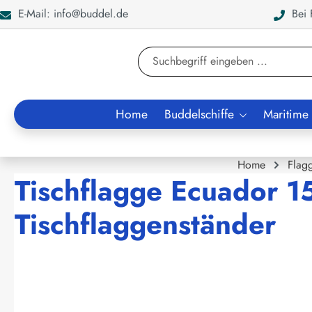
E-Mail: info@buddel.de
Bei F
en
Zur Suche springen
Home
Buddelschiffe
Maritime
Home
Flag
Tischflagge Ecuador 1
Tischflaggenständer
Bildergalerie überspringen