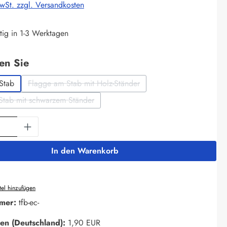
MwSt. zzgl. Versandkosten
tig in 1-3 Werktagen
auswählen
len Sie
Stab
Flagge am Stab mit Holz-Ständer
(Diese Option ist zurzeit nicht verfügbar.)
Stab mit schwarzem Ständer
(Diese Option ist zurzeit nicht verfügbar.)
Anzahl: Gib den gewünschten Wert ein oder 
In den Warenkorb
el hinzufügen
mer:
tfb-ec-
en (Deutschland):
1,90 EUR