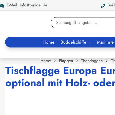
E-Mail: info@buddel.de
Bei F
en
Zur Suche springen
Home
Buddelschiffe
Maritime
Home
Flaggen
Tischflaggen
Ti
Tischflagge Europa Eu
optional mit Holz- ode
Bildergalerie überspringen