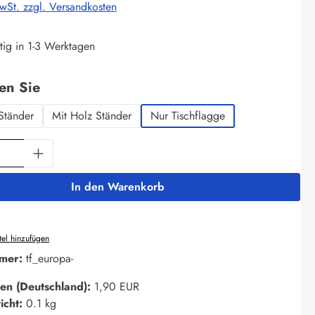
MwSt. zzgl. Versandkosten
tig in 1-3 Werktagen
auswählen
len Sie
Ständer
Mit Holz Ständer
Nur Tischflagge
Anzahl: Gib den gewünschten Wert ein oder 
In den Warenkorb
el hinzufügen
mer:
tf_europa-
en (Deutschland):
1,90 EUR
icht:
0.1 kg