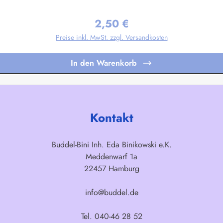
gen nach Ihren Vorgaben sind bereits in Kleinstauflagen ab 20 Stück pro M
2,50 €
Regulärer Preis:
Preise inkl. MwSt. zzgl. Versandkosten
In den Warenkorb
Kontakt
Buddel-Bini Inh. Eda Binikowski e.K.
Meddenwarf 1a
22457 Hamburg
info@buddel.de
Tel. 040-46 28 52