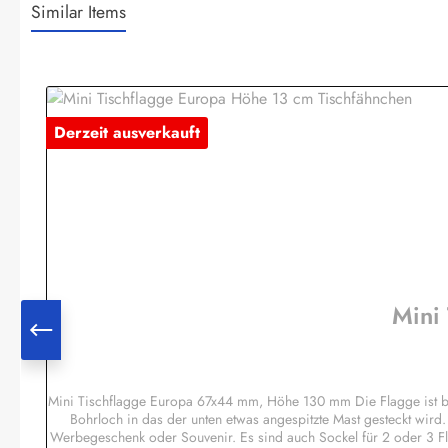
Similar Items
Produktgalerie überspringen
Derzeit ausverkauft
Mini
Mini Tischflagge Europa 67x44 mm, Höhe 130 mm Die Flagge ist b
Bohrloch in das der unten etwas angespitzte Mast gesteckt wird
Werbegeschenk oder Souvenir. Es sind auch Sockel für 2 oder 3 F