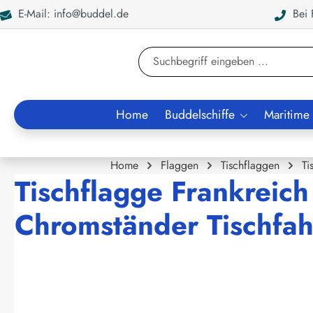
E-Mail: info@buddel.de
Bei F
en
Zur Suche springen
Home
Buddelschiffe
Maritime
Home
Flaggen
Tischflaggen
Ti
Tischflagge Frankreich
Chromständer Tischfah
Bildergalerie überspringen