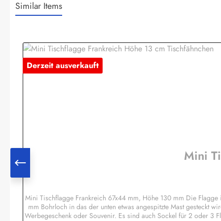
Similar Items
Produktgalerie überspringen
Derzeit ausverkauft
Mini T
Mini Tischflagge Frankreich 67x44 mm, Höhe 130 mm Die Flagge i
mm Bohrloch in das der unten etwas angespitzte Mast gesteckt wir
Werbegeschenk oder Souvenir. Es sind auch Sockel für 2 oder 3 F