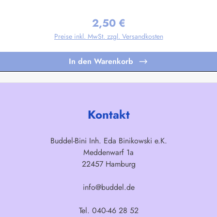
gen nach Ihren Vorgaben sind bereits in Kleinstauflagen ab 20 Stück pro M
2,50 €
Regulärer Preis:
Preise inkl. MwSt. zzgl. Versandkosten
In den Warenkorb
Kontakt
Buddel-Bini Inh. Eda Binikowski e.K.
Meddenwarf 1a
22457 Hamburg
info@buddel.de
Tel. 040-46 28 52