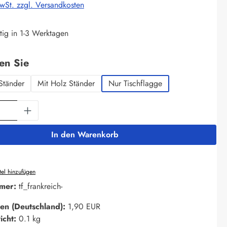
MwSt. zzgl. Versandkosten
tig in 1-3 Werktagen
auswählen
len Sie
Ständer
Mit Holz Ständer
Nur Tischflagge
Anzahl: Gib den gewünschten Wert ein oder 
In den Warenkorb
el hinzufügen
mer:
tf_frankreich-
en (Deutschland):
1,90 EUR
icht:
0.1 kg