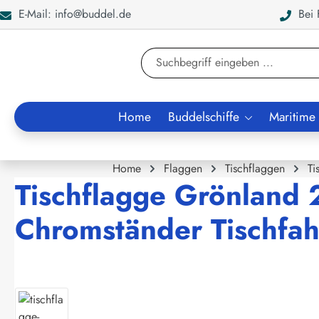
E-Mail: info@buddel.de
Bei F
en
Zur Suche springen
Home
Buddelschiffe
Maritime
Home
Flaggen
Tischflaggen
Ti
Tischflagge Grönland 
Chromständer Tischfah
Bildergalerie überspringen