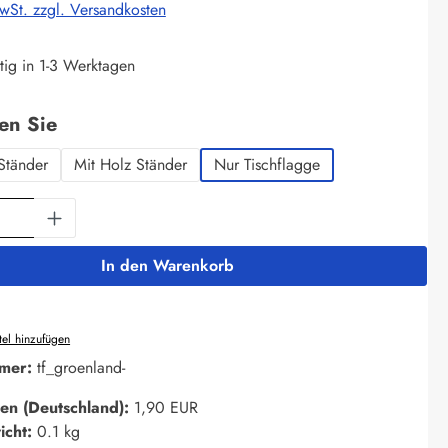
MwSt. zzgl. Versandkosten
tig in 1-3 Werktagen
auswählen
len Sie
Ständer
Mit Holz Ständer
Nur Tischflagge
Anzahl: Gib den gewünschten Wert ein oder 
In den Warenkorb
el hinzufügen
mer:
tf_groenland-
en (Deutschland):
1,90 EUR
icht:
0.1 kg