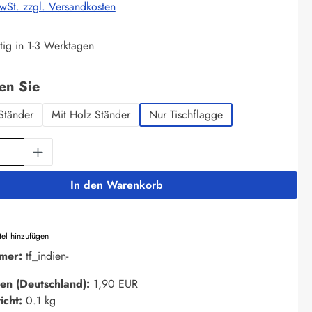
MwSt. zzgl. Versandkosten
tig in 1-3 Werktagen
auswählen
len Sie
Ständer
Mit Holz Ständer
Nur Tischflagge
Anzahl: Gib den gewünschten Wert ein oder 
In den Warenkorb
el hinzufügen
mer:
tf_indien-
en (Deutschland):
1,90 EUR
icht:
0.1 kg