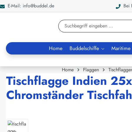
E-Mail: info@buddel.de
Bei F
en
Zur Suche springen
Home
Buddelschiffe
Maritime
Home
Flaggen
Tischflagge
Tischflagge Indien 25x
Chromständer Tischfah
Bildergalerie überspringen