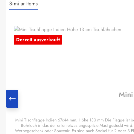
Similar Items
Produktgalerie überspringen
Derzeit ausverkauft
Mini
Mini Tischflagge Indien 67x44 mm, Höhe 130 mm Die Flagge ist b
Bohrloch in das der unten etwas angespitzte Mast gesteckt wird
Werbegeschenk oder Souvenir. Es sind auch Sockel für 2 oder 3 F