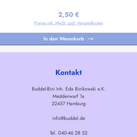
gen nach Ihren Vorgaben sind bereits in Kleinstauflagen ab 20 Stück pro M
2,50 €
Regulärer Preis:
Preise inkl. MwSt. zzgl. Versandkosten
In den Warenkorb
Kontakt
Buddel-Bini Inh. Eda Binikowski e.K.
Meddenwarf 1a
22457 Hamburg
info@buddel.de
Tel. 040-46 28 52