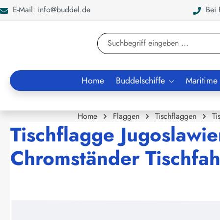
E-Mail: info@buddel.de
Bei F
en
Zur Suche springen
Home
Buddelschiffe
Maritime
Home
Flaggen
Tischflaggen
Ti
Tischflagge Jugoslawie
Chromständer Tischfah
Bildergalerie überspringen