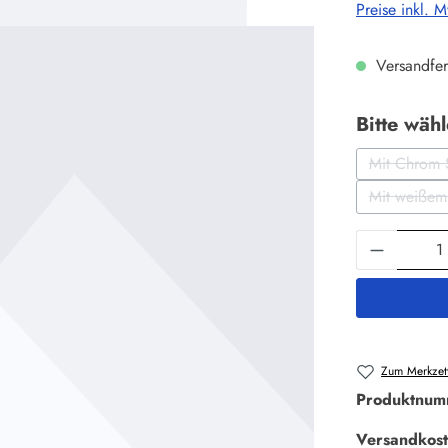
Preise inkl. 
Versandfer
Bitte wäh
Mit Chrom 
(Di
Mit weißem
(D
Produkt 
Zum Merkzett
Produktnum
Versandkost