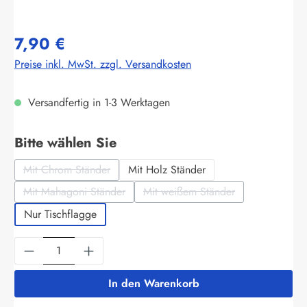
7,90 €
Preise inkl. MwSt. zzgl. Versandkosten
Versandfertig in 1-3 Werktagen
auswählen
Bitte wählen Sie
Mit Chrom Ständer
Mit Holz Ständer
(Diese Option ist zurzeit nicht verfügbar.)
Mit Mahagoni Ständer
Mit weißem Ständer
(Diese Option ist zurzeit nicht verfügbar.)
(Diese Option ist zurzeit nich
Nur Tischflagge
Produkt Anzahl: Gib den gewünschten Wert ein
In den Warenkorb