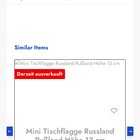
Produktgalerie überspringen
Similar Items
Derzeit ausverkauft
Mini Tischflagge Russland
Rußland Höhe 13 cm