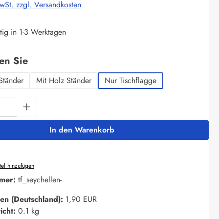
MwSt. zzgl. Versandkosten
tig in 1-3 Werktagen
auswählen
len Sie
Ständer
Mit Holz Ständer
Nur Tischflagge
Anzahl: Gib den gewünschten Wert ein oder 
In den Warenkorb
el hinzufügen
mer:
tf_seychellen-
en (Deutschland):
1,90 EUR
icht:
0.1 kg