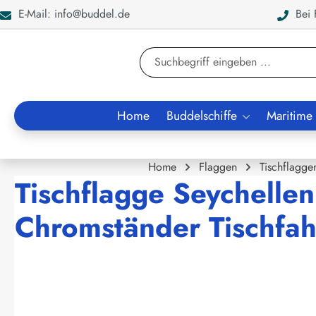
E-Mail: info@buddel.de
Bei F
en
Zur Suche springen
Home
Buddelschiffe
Maritime
Home
Flaggen
Tischflagge
Tischflagge Seychellen
Chromständer Tischfah
Bildergalerie überspringen