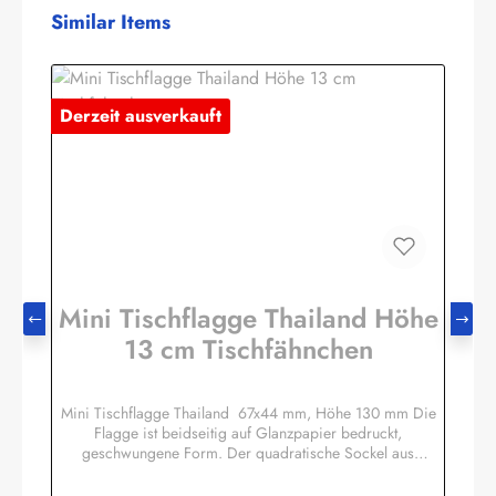
Produktgalerie überspringen
Similar Items
Derzeit ausverkauft
Mini Tischflagge Thailand Höhe
13 cm Tischfähnchen
Mini Tischflagge Thailand 67x44 mm, Höhe 130 mm Die
Flagge ist beidseitig auf Glanzpapier bedruckt,
geschwungene Form. Der quadratische Sockel aus
Massivholz hat eine Größe ca. 40x40x14 mm, mit 3 mm
Bohrloch in das der unten etwas angespitzte Mast gesteckt