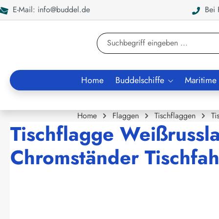
E-Mail: info@buddel.de
Bei F
en
Zur Suche springen
Home
Buddelschiffe
Maritime
Home
Flaggen
Tischflaggen
Ti
Tischflagge Weißrussl
Chromständer Tischfah
Bildergalerie überspringen