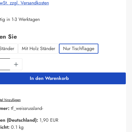
MwSt. zzgl. Versandkosten
tig in 1-3 Werktagen
auswählen
len Sie
Ständer
Mit Holz Ständer
Nur Tischflagge
Anzahl: Gib den gewünschten Wert ein oder 
In den Warenkorb
el hinzufügen
mer:
tf_weissrussland-
en (Deutschland):
1,90 EUR
icht:
0.1 kg