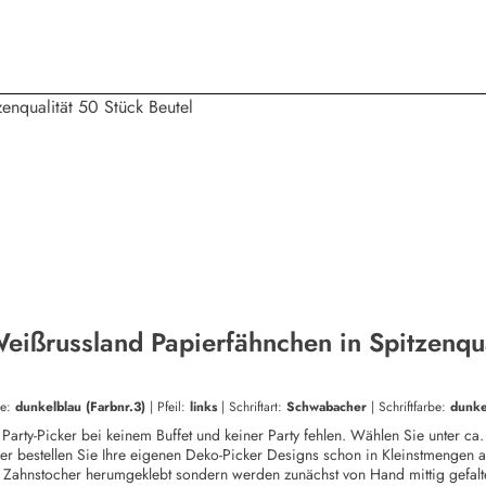
Weißrussland Papierfähnchen in Spitzenqua
be:
dunkelblau (Farbnr.3)
|
Pfeil:
links
|
Schriftart:
Schwabacher
|
Schriftfarbe:
dunke
 Party-Picker bei keinem Buffet und keiner Party fehlen. Wählen Sie unter 
er bestellen Sie Ihre eigenen Deko-Picker Designs schon in Kleinstmengen
 Zahnstocher herumgeklebt sondern werden zunächst von Hand mittig gefalte