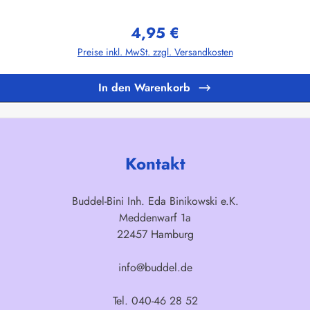
ven ist die Rückseite der Pickerflagge gespiegelt gedruckt, ausser natürlic
lität die ihresgleichen sucht!Die Standardmotive sind im hochwertigem Of
4,95 €
hergestellt garantieren wir einen höchstmöglichen Hygienestandard. Vor dem
Regulärer Preis:
etzt werden.Herstellerinformationen:Buddel-Bini Inh. Eda Binikowski e.K.
Preise inkl. MwSt. zzgl. Versandkosten
In den Warenkorb
Kontakt
Buddel-Bini Inh. Eda Binikowski e.K.
Meddenwarf 1a
22457 Hamburg
info@buddel.de
Tel. 040-46 28 52