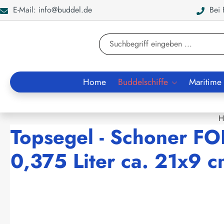
E-Mail: info@buddel.de
Bei F
en
Zur Suche springen
Home
Buddelschiffe
Maritime
H
Topsegel - Schoner F
0,375 Liter ca. 21x9 
Bildergalerie überspringen