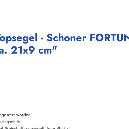
Topsegel - Schoner FORTUN
ca. 21x9 cm"
ingesetzt worden!
singschild!
 (Petschaft) versiegelt, kein Plastik!