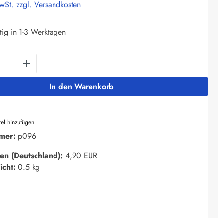
MwSt. zzgl. Versandkosten
tig in 1-3 Werktagen
Anzahl: Gib den gewünschten Wert ein oder 
In den Warenkorb
el hinzufügen
mer:
p096
en (Deutschland):
4,90 EUR
icht:
0.5 kg