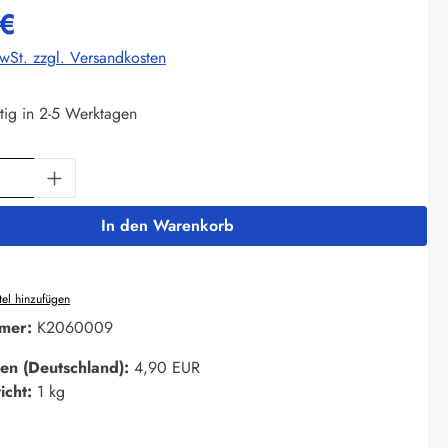
 €
MwSt. zzgl. Versandkosten
tig in 2-5 Werktagen
Anzahl: Gib den gewünschten Wert ein oder 
In den Warenkorb
el hinzufügen
mer:
K2060009
en (Deutschland):
4,90 EUR
icht:
1 kg