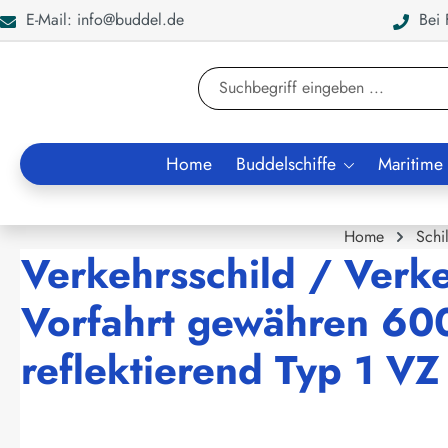
E-Mail: info@buddel.de
Bei F
en
Zur Suche springen
Home
Buddelschiffe
Maritime
Home
Schi
Verkehrsschild / Verk
Vorfahrt gewähren 6
reflektierend Typ 1 V