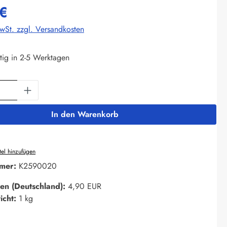
€
MwSt. zzgl. Versandkosten
tig in 2-5 Werktagen
Anzahl: Gib den gewünschten Wert ein oder 
In den Warenkorb
el hinzufügen
mer:
K2590020
en (Deutschland):
4,90 EUR
icht:
1 kg