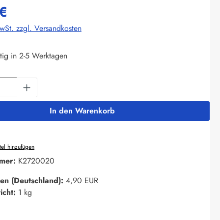
€
MwSt. zzgl. Versandkosten
tig in 2-5 Werktagen
Anzahl: Gib den gewünschten Wert ein oder 
In den Warenkorb
el hinzufügen
mer:
K2720020
en (Deutschland):
4,90 EUR
icht:
1 kg