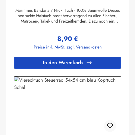
Maritimes Bandana / Nicki Tuch - 100% Baumwolle Dieses
bedruckte Halstuch passt hervorragend zu allen Fischer-,
Matrosen-, Takel- und Freizeithemden. Dazu noch ein
handgefertigter Makrameeknoten und das zünftige maritime
Outfit ist perfekt!Herstellerinformationen:AS
8,90 €
Bekleidungswerk GmbHHeglitzer Str. 1226409
Regulärer Preis:
Wittmundinfo@modas-bekleidung.de
Preise inkl. MwSt. zzgl. Versandkosten
In den Warenkorb