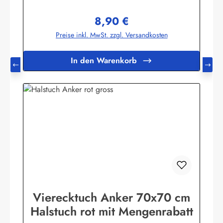
handgefertigter Makrameeknoten und das zünftige maritime
Outfit ist perfekt!Herstellerinformationen:AS
8,90 €
Bekleidungswerk GmbHHeglitzer Str. 1226409
Regulärer Preis:
Wittmundinfo@modas-bekleidung.de
Preise inkl. MwSt. zzgl. Versandkosten
In den Warenkorb
Vierecktuch Anker 70x70 cm
Halstuch rot mit Mengenrabatt