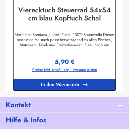
Vierecktuch Steuerrad 54x54
cm blau Kopftuch Schal
Maritimes Bandana / Nicki Tuch - 100% Baumwolle Dieses
bedruckte Halstuch passt hervorragend zu allen Fischer-,
Matrosen-, Takel- und Freizeithemden. Dazu noch ein
handgefertigter Makrameeknoten und das zünftige maritime
Outfit ist perfekt!Herstellerinformationen:AS
5,90 €
Bekleidungswerk GmbHHeglitzer Str. 1226409
Regulärer Preis:
Wittmundinfo@modas-bekleidung.de
Preise inkl. MwSt. zzgl. Versandkosten
In den Warenkorb
Kontakt
Hilfe & Infos