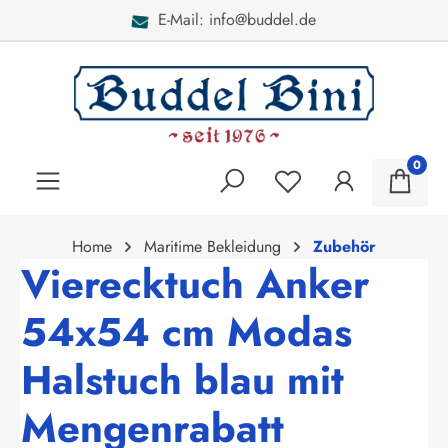
E-Mail: info@buddel.de
alt springen
0
Home
Maritime Bekleidung
Zubehör
Vierecktuch Anker
54x54 cm Modas
Halstuch blau mit
Mengenrabatt