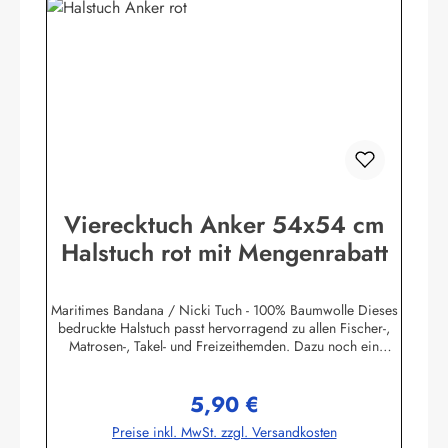
Vierecktuch Anker 54x54 cm
Halstuch rot mit Mengenrabatt
Maritimes Bandana / Nicki Tuch - 100% Baumwolle Dieses
bedruckte Halstuch passt hervorragend zu allen Fischer-,
Matrosen-, Takel- und Freizeithemden. Dazu noch ein
handgefertigter Makrameeknoten und das zünftige maritime
Outfit ist perfekt!Herstellerinformationen:AS
5,90 €
Bekleidungswerk GmbHHeglitzer Str. 1226409
Regulärer Preis:
Wittmundinfo@modas-bekleidung.de
Preise inkl. MwSt. zzgl. Versandkosten