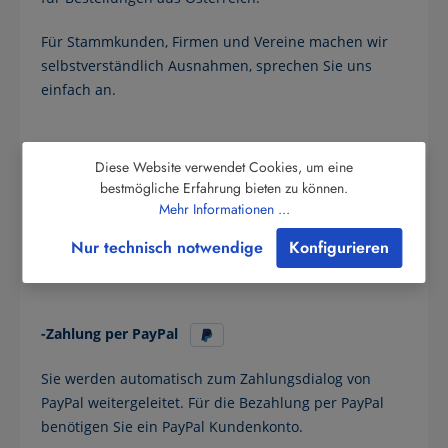
Für Stammkunden, Firmen und Vereine machen wir
selbstverständlich Ausnahmen, sprechen Sie uns
einfach an.
Diese Website verwendet Cookies, um eine
-Vorkasse
bestmögliche Erfahrung bieten zu können.
Mehr Informationen ...
Sie überweisen den Betrag vorab. Der Versand erfolgt
nach Eingang Ihrer Zahlung.
Nur technisch notwendige
Konfigurieren
-Zahlung per PayPal
Sie werden automatisch zum Zahlungsdialog von
PayPal weitergeleitet. Für die Bezahlung per PayPal
benötigen Sie ein PayPal Kundenkonto.