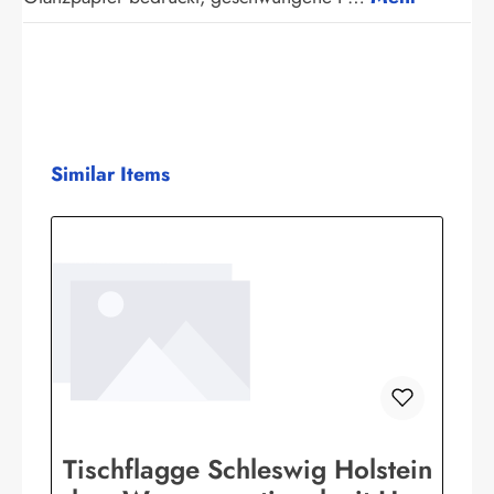
Produktgalerie überspringen
Similar Items
Tischflagge Schleswig Holstein